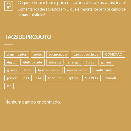
O que é importante para os cabos de caixas acústicas?
15
SET
Comentários desativados
em O que é importante para os cabos de
caixas acústicas?
TAGS DE PRODUTO
amplificador
audio
balanceado
caixas acusticas
CONEXÃO
digital
eletricidade
elétrica
energia
força
games
graves
hdtv
home-theater
media center
multi canal
player
ps3
ps4
rhodium
spliter
STÉREO
tomada
xlr
Nenhum campo encontrado.