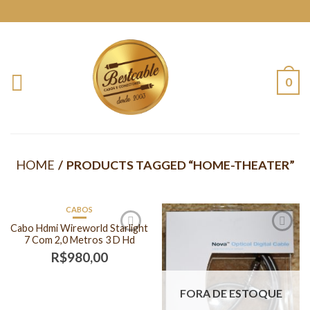
0
HOME
/
PRODUCTS TAGGED “HOME-THEATER”
CABOS
FORA DE ESTOQUE
Cabo Hdmi Wireworld Starlight
7 Com 2,0 Metros 3 D Hd
R$
980,00
FORA DE ESTOQUE