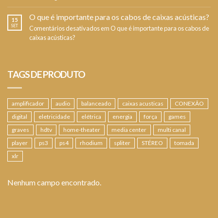
O que é importante para os cabos de caixas acústicas?
15
SET
Comentários desativados
em O que é importante para os cabos de
caixas acústicas?
TAGS DE PRODUTO
amplificador
audio
balanceado
caixas acusticas
CONEXÃO
digital
eletricidade
elétrica
energia
força
games
graves
hdtv
home-theater
media center
multi canal
player
ps3
ps4
rhodium
spliter
STÉREO
tomada
xlr
Nenhum campo encontrado.