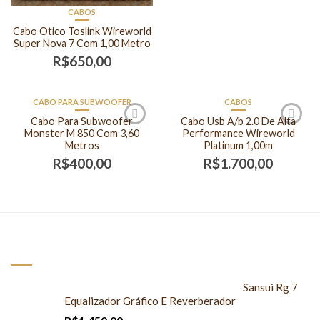
CABOS
Cabo Otico Toslink Wireworld
Super Nova 7 Com 1,00 Metro
R$
650,00
CABO PARA SUBWOOFER
CABOS
FORA DE ESTOQUE
FORA DE ESTOQUE
Cabo Para Subwoofer
Cabo Usb A/b 2.0 De Alta
Monster M 850 Com 3,60
Performance Wireworld
Metros
Platinum 1,00m
R$
400,00
R$
1.700,00
NOVOS PRODUTOS
Sansui Rg 7
Equalizador Gráfico E Reverberador