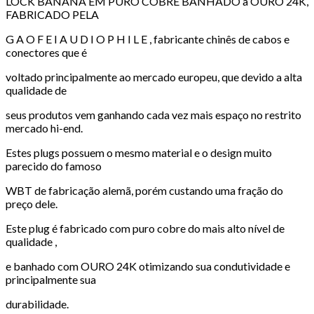
LOCK BANANA EM PURO COBRE BANHADO a OURO 24K,
FABRICADO PELA
G A O F E I A U D I O P H I L E , fabricante chinês de cabos e
conectores que é
voltado principalmente ao mercado europeu, que devido a alta
qualidade de
seus produtos vem ganhando cada vez mais espaço no restrito
mercado hi-end.
Estes plugs possuem o mesmo material e o design muito
parecido do famoso
WBT de fabricação alemã, porém custando uma fração do
preço dele.
Este plug é fabricado com puro cobre do mais alto nível de
qualidade ,
e banhado com OURO 24K otimizando sua condutividade e
principalmente sua
durabilidade.