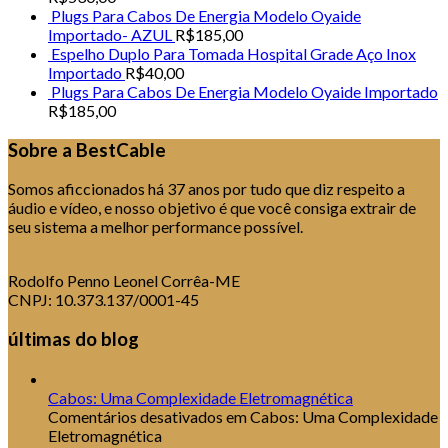
Plugs Para Cabos De Energia Modelo Oyaide Importado
Plugs Para Cabos De Energia Modelo Oyaide
Importado- AZUL
R$
185,00
R$
185,00
Espelho Duplo Para Tomada Hospital Grade Aço Inox
Adicionar aos meus desejos
Importado
R$
40,00
Plugs Para Cabos De Energia Modelo Oyaide Importado
R$
185,00
+ visualização rápida
Sobre a BestCable
Conectores
Somos aficcionados há 37 anos por tudo que diz respeito a
Plugs Spades / Forquilha Para Caixas Acústicas
áudio e vídeo, e nosso objetivo é que você consiga extrair de
Importado Gaofei
seu sistema a melhor performance possível.
R$
300,00
Adicionar aos meus desejos
Rodolfo Penno Leonel Corrêa-ME
CNPJ: 10.373.137/0001-45
+ visualização rápida
últimas do blog
plugs bananas para caixas acústicas
16
out
Cabos: Uma Complexidade Eletromagnética
Plugs Banana Tipo Bfa Para Cabos De Caixas Acústicas
Comentários desativados
em Cabos: Uma Complexidade
Rhodium
Eletromagnética