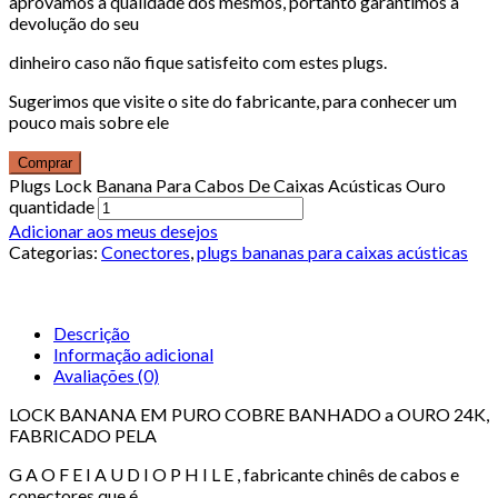
aprovamos a qualidade dos mesmos, portanto garantimos a
devolução do seu
dinheiro caso não fique satisfeito com estes plugs.
Sugerimos que visite o site do fabricante, para conhecer um
pouco mais sobre ele
Comprar
Plugs Lock Banana Para Cabos De Caixas Acústicas Ouro
quantidade
Adicionar aos meus desejos
Categorias:
Conectores
,
plugs bananas para caixas acústicas
Descrição
Informação adicional
Avaliações (0)
LOCK BANANA EM PURO COBRE BANHADO a OURO 24K,
FABRICADO PELA
G A O F E I A U D I O P H I L E , fabricante chinês de cabos e
conectores que é