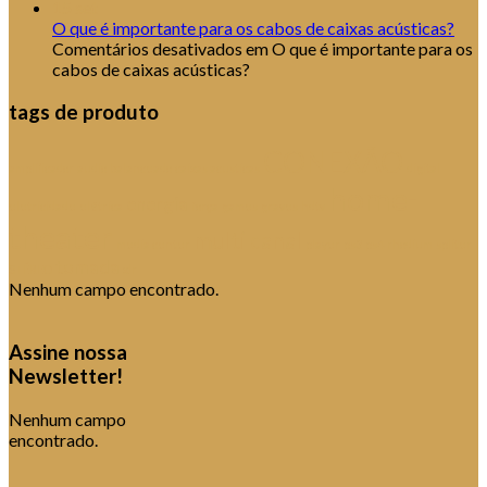
R$
300,00
15
set
Adicionar aos meus desejos
O que é importante para os cabos de caixas acústicas?
Comentários desativados
em O que é importante para os
cabos de caixas acústicas?
tags de produto
CONEXÃO
amplificador
audio
balanceado
caixas acusticas
digital
home-
energia
eletricidade
elétrica
força
games
graves
hdtv
theater
multi canal
media center
player
ps3
ps4
rhodium
spliter
tomada
STÉREO
xlr
Nenhum campo encontrado.
Assine nossa
Newsletter!
Nenhum campo
encontrado.