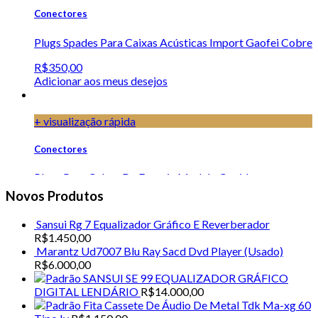
Conectores
Plugs Spades Para Caixas Acústicas Import Gaofei Cobre
R$
350,00
Adicionar aos meus desejos
+ visualização rápida
Conectores
Plugs Para Cabos De Energia Modelo Oyaide
Importado- AZUL
Novos Produtos
R$
185,00
Sansui Rg 7 Equalizador Gráfico E Reverberador
Adicionar aos meus desejos
R$
1.450,00
Marantz Ud7007 Blu Ray Sacd Dvd Player (Usado)
R$
6.000,00
+ visualização rápida
SANSUI SE 99 EQUALIZADOR GRÁFICO
DIGITAL LENDÁRIO
R$
14.000,00
Conectores
Fita Cassete De Áudio De Metal Tdk Ma-xg 60