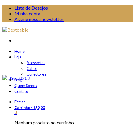
Lista de Desejos
Minha conta
Assine nossa newsletter
Home
Loja
Acessórios
Cabos
Conectores
Blog
Quem Somos
Contato
Entrar
Carrinho
/
R$
0,00
0
Nenhum produto no carrinho.