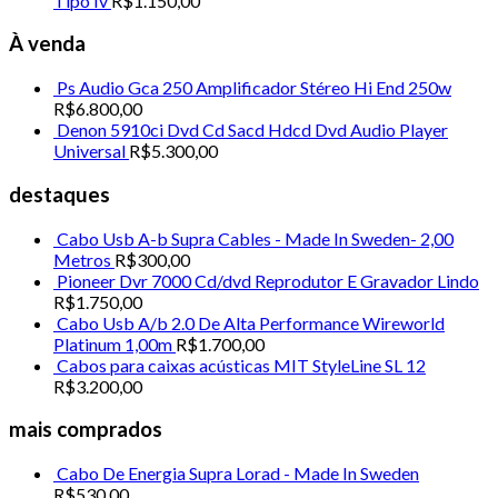
Tipo Iv
R$
1.150,00
Plugs Lock Banana Para Cabos De Caixas Acústicas Hi
End em RHODIUM
À venda
R$
300,00
Ps Audio Gca 250 Amplificador Stéreo Hi End 250w
Adicionar aos meus desejos
R$
6.800,00
Denon 5910ci Dvd Cd Sacd Hdcd Dvd Audio Player
Universal
R$
5.300,00
+ visualização rápida
Fora de estoque
destaques
Conectores
Cabo Usb A-b Supra Cables - Made In Sweden- 2,00
Metros
R$
300,00
Plugs Lock Banana Para Cabos De Caixas Acústicas Hi
Pioneer Dvr 7000 Cd/dvd Reprodutor E Gravador Lindo
End
R$
1.750,00
Cabo Usb A/b 2.0 De Alta Performance Wireworld
R$
300,00
Platinum 1,00m
R$
1.700,00
Adicionar aos meus desejos
Cabos para caixas acústicas MIT StyleLine SL 12
R$
3.200,00
+ visualização rápida
mais comprados
Conectores
Cabo De Energia Supra Lorad - Made In Sweden
R$
530,00