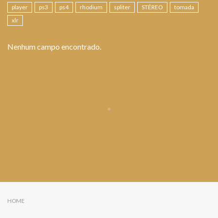
player
ps3
ps4
rhodium
spliter
STÉREO
tomada
xlr
Nenhum campo encontrado.
HOME