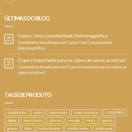
ÚLTIMAS DO BLOG
Cabos: Uma Complexidade Eletromagnética
16
OUT
Comentários desativados
em Cabos: Uma Complexidade
Eletromagnética
O que é importante para os cabos de caixas acústicas?
15
SET
Comentários desativados
em O que é importante para os cabos de
caixas acústicas?
TAGS DE PRODUTO
amplificador
audio
balanceado
caixas acusticas
CONEXÃO
digital
eletricidade
elétrica
energia
força
games
graves
hdtv
home-theater
media center
multi canal