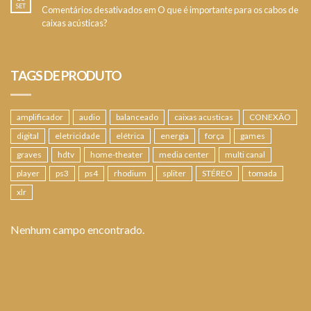
SET
Comentários desativados
em O que é importante para os cabos de
caixas acústicas?
TAGS DE PRODUTO
amplificador
audio
balanceado
caixas acusticas
CONEXÃO
digital
eletricidade
elétrica
energia
força
games
graves
hdtv
home-theater
media center
multi canal
player
ps3
ps4
rhodium
spliter
STÉREO
tomada
xlr
Nenhum campo encontrado.