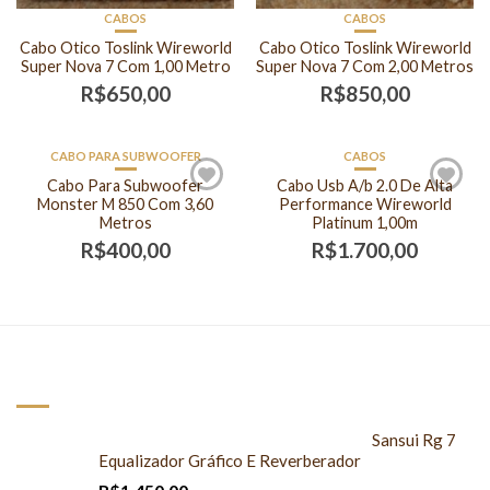
CABOS
CABOS
Cabo Otico Toslink Wireworld
Cabo Otico Toslink Wireworld
Super Nova 7 Com 1,00 Metro
Super Nova 7 Com 2,00 Metros
R$
650,00
R$
850,00
CABO PARA SUBWOOFER
CABOS
FORA DE ESTOQUE
FORA DE ESTOQUE
Cabo Para Subwoofer
Cabo Usb A/b 2.0 De Alta
Monster M 850 Com 3,60
Performance Wireworld
Metros
Platinum 1,00m
R$
400,00
R$
1.700,00
NOVOS PRODUTOS
Sansui Rg 7
Equalizador Gráfico E Reverberador