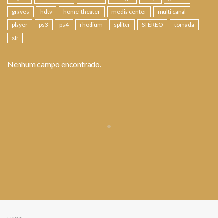
graves
hdtv
home-theater
media center
multi canal
player
ps3
ps4
rhodium
spliter
STÉREO
tomada
xlr
Nenhum campo encontrado.