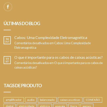
ÚLTIMAS DO BLOG
Cabos: Uma Complexidade Eletromagnética
16
OUT
Comentários desativados
em Cabos: Uma Complexidade
Eletromagnética
O que é importante para os cabos de caixas acústicas?
15
SET
Comentários desativados
em O que é importante para os cabos de
caixas acústicas?
TAGS DE PRODUTO
amplificador
audio
balanceado
caixas acusticas
CONEXÃO
digital
eletricidade
elétrica
energia
força
games