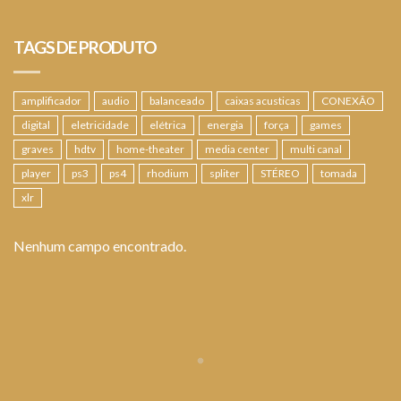
TAGS DE PRODUTO
amplificador
audio
balanceado
caixas acusticas
CONEXÃO
digital
eletricidade
elétrica
energia
força
games
graves
hdtv
home-theater
media center
multi canal
player
ps3
ps4
rhodium
spliter
STÉREO
tomada
xlr
Nenhum campo encontrado.